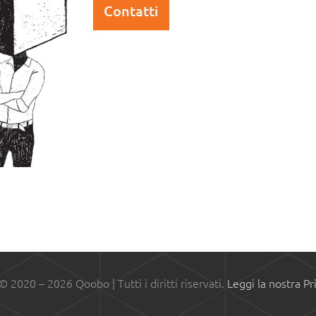
Contatti
 © 2020 –
2026 Qoobo | Tutti i diritti riservati.
Leggi la nostra Pr