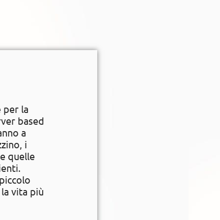
 per la
erver based
ranno a
zino, i
te quelle
ienti.
piccolo
la vita più