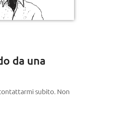
entrare
do da una
 contattarmi subito. Non